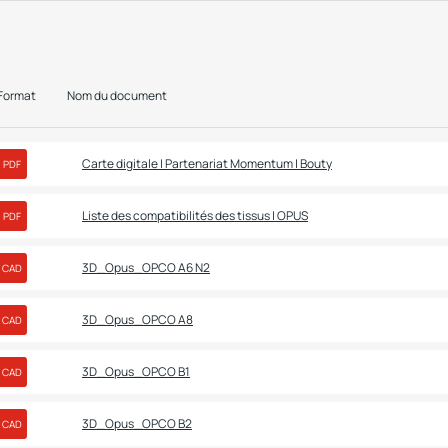
Format
Nom du document
Carte digitale | Partenariat Momentum | Bouty
PDF
Liste des compatibilités des tissus | OPUS
PDF
3D_Opus_OPCO A6 N2
CAD
3D_Opus_OPCO A8
CAD
3D_Opus_OPCO B1
CAD
3D_Opus_OPCO B2
CAD