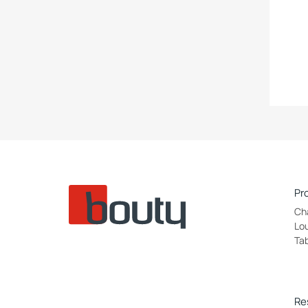
Pr
Ch
Lo
Ta
Re