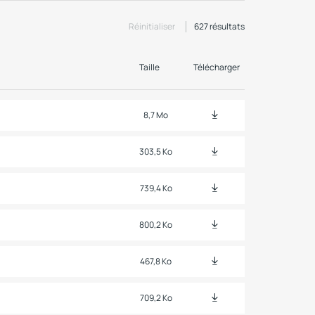
Réinitialiser
627
résultats
Taille
Télécharger
8,7 Mo
303,5 Ko
739,4 Ko
800,2 Ko
467,8 Ko
709,2 Ko