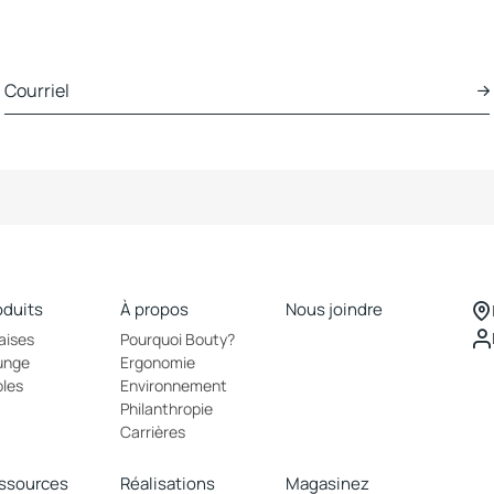
oduits
À propos
Nous joindre
aises
Pourquoi Bouty?
unge
Ergonomie
bles
Environnement
Philanthropie
Carrières
ssources
Réalisations
Magasinez