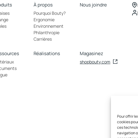
oduits
À propos
Nous joindre
aises
Pourquoi Bouty?
unge
Ergonomie
bles
Environnement
Philanthropie
Carrières
ssources
Réalisations
Magasinez
tériaux
shopbouty.com
cuments
ogue
Pour offrir 
cookies pour
ces technolo
navigation ou