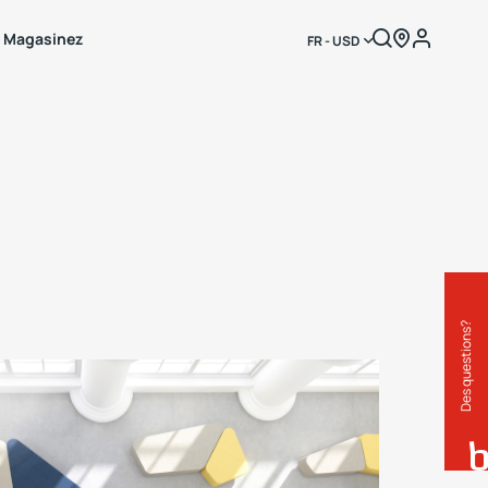
Magasinez
FR - USD
Des questions?