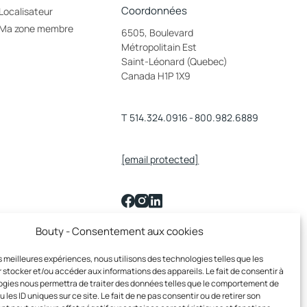
Coordonnées
Localisateur
Ma zone membre
6505, Boulevard
Métropolitain Est
Saint-Léonard (Quebec)
Canada H1P 1X9
T
514.324.0916
-
800.982.6889
[email protected]
Bouty - Consentement aux cookies
English
les meilleures expériences, nous utilisons des technologies telles que les
 stocker et/ou accéder aux informations des appareils. Le fait de consentir à
gies nous permettra de traiter des données telles que le comportement de
 les ID uniques sur ce site. Le fait de ne pas consentir ou de retirer son