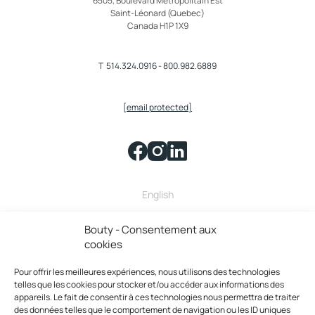
6505, Boulevard Métropolitain Est
Saint-Léonard (Quebec)
Canada H1P 1X9
T
514.324.0916
-
800.982.6889
[email protected]
English
Bouty fait partie de la famille
Bouty - Consentement aux
cookies
Pour offrir les meilleures expériences, nous utilisons des technologies
telles que les cookies pour stocker et/ou accéder aux informations des
appareils. Le fait de consentir à ces technologies nous permettra de traiter
des données telles que le comportement de navigation ou les ID uniques