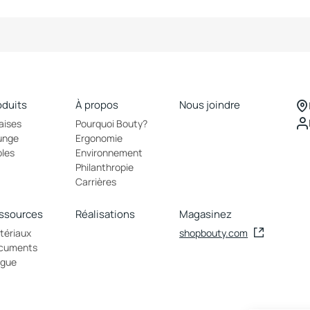
oduits
À propos
Nous joindre
aises
Pourquoi Bouty?
unge
Ergonomie
bles
Environnement
Philanthropie
Carrières
ssources
Réalisations
Magasinez
tériaux
shopbouty.com
cuments
ogue