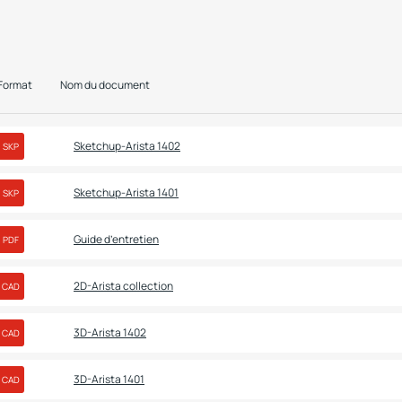
Format
Nom du document
Sketchup-Arista 1402
SKP
Sketchup-Arista 1401
SKP
Guide d’entretien
PDF
2D-Arista collection
CAD
3D-Arista 1402
CAD
3D-Arista 1401
CAD