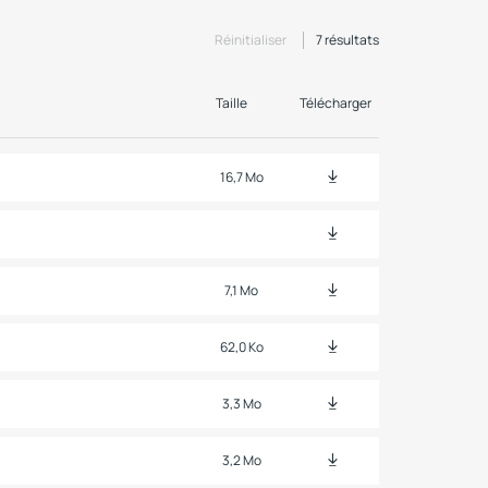
Réinitialiser
7
résultats
Taille
Télécharger
16,7 Mo
7,1 Mo
62,0 Ko
3,3 Mo
3,2 Mo