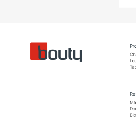
Pr
Ch
Lo
Ta
Re
Ma
Do
Bl