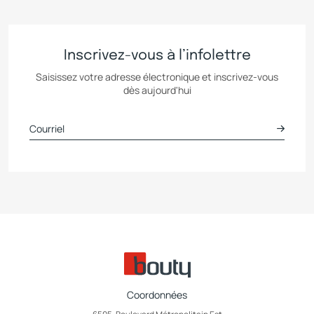
Jihene Tajouri
Email :
[email protected]
Inscrivez-vous à l’infolettre
Ken Mann
Saisissez votre adresse électronique et inscrivez-vous
dès aujourd'hui
Email :
[email protected]
Kevin Shanahan
Email :
[email protected]
Line Latour
Canada & USA Service à la clientèle
Téléphone :
514.324.0916
Email :
[email protected]
Pietro Iannazzo
Grande région de Montréal
Coordonnées
Québec - Canada
Téléphone :
514 898-6515