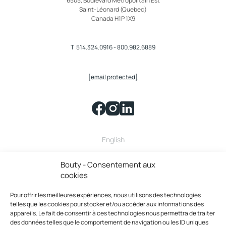
6505, Boulevard Métropolitain Est
Email :
[email protected]
Saint-Léonard (Quebec)
Canada H1P 1X9
Sandra Tousignant
Canada & USA Service à la clientèle
T
514.324.0916
-
800.982.6889
Québec - Canada
Téléphone :
450-999-2677
Email :
[email protected]
[email protected]
Tom Geerlings
Californie - sud de l'état
Téléphone :
1-310-420-6493
Email :
[email protected]
English
Bouty fait partie de la famille
Tim Duguay
Bouty - Consentement aux
Maritimes
cookies
Nouvelle-Écosse - Canada
Téléphone :
902-410-3370
Pour offrir les meilleures expériences, nous utilisons des technologies
Email :
[email protected]
telles que les cookies pour stocker et/ou accéder aux informations des
appareils. Le fait de consentir à ces technologies nous permettra de traiter
des données telles que le comportement de navigation ou les ID uniques