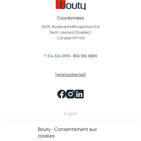
Coordonnées
6505, Boulevard Métropolitain Est
Saint-Léonard (Quebec)
Canada H1P 1X9
T
514.324.0916
-
800.982.6889
[email protected]
English
Bouty fait partie de la famille
Bouty - Consentement aux
cookies