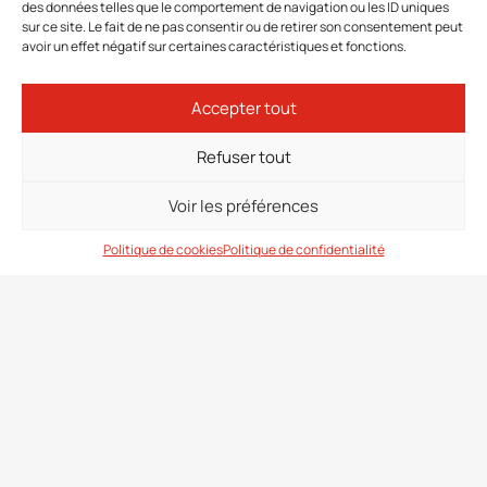
des données telles que le comportement de navigation ou les ID uniques
sur ce site. Le fait de ne pas consentir ou de retirer son consentement peut
avoir un effet négatif sur certaines caractéristiques et fonctions.
Accepter tout
Refuser tout
Voir les préférences
11 modèles
14 modèles
Vittoria
Toleo
Politique de cookies
Politique de confidentialité