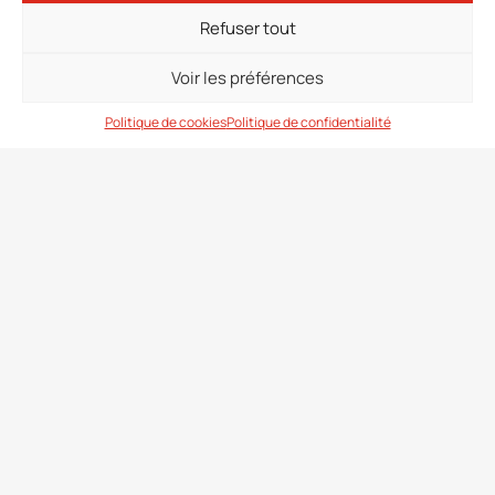
Inscrivez-vous à l’infolettre
Refuser tout
Saisissez votre adresse électronique et inscrivez-vous
dès aujourd'hui
Voir les préférences
Politique de cookies
Politique de confidentialité
Coordonnées
6505, Boulevard Métropolitain Est
Saint-Léonard (Quebec)
Canada H1P 1X9