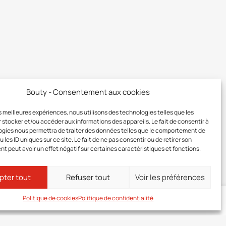
Bouty - Consentement aux cookies
les meilleures expériences, nous utilisons des technologies telles que les
 stocker et/ou accéder aux informations des appareils. Le fait de consentir à
gies nous permettra de traiter des données telles que le comportement de
 les ID uniques sur ce site. Le fait de ne pas consentir ou de retirer son
 peut avoir un effet négatif sur certaines caractéristiques et fonctions.
pter tout
Refuser tout
Voir les préférences
Politique de cookies
Politique de confidentialité
ez-vous
à votre zone membre pour connaître le prix de ce produit