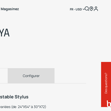
Magasinez
FR - USD
YA
Des questions?
Configurer
ustable Stylus
variées (de 24″X54″ à 30″X72)