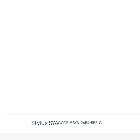
Stylus SYA
CODE #
SYA-2454-555-G