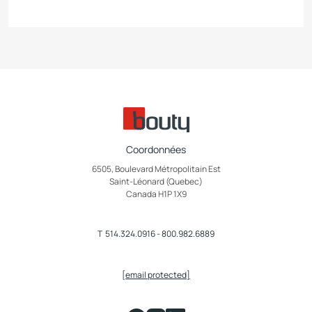
Coordonnées
6505, Boulevard Métropolitain Est
Saint-Léonard (Quebec)
Canada H1P 1X9
T
514.324.0916
-
800.982.6889
[email protected]