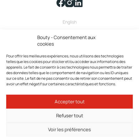
English
Bouty fait partie de la famille
Bouty - Consentement aux
cookies
Pour offrir les meilleures expériences, nous utilisons des technologies
telles que les cookies pour stocker et/ou accéder aux informations des
appareils. Le fait de consentir à ces technologies nous permettra de traiter
des données telles que le comportement de navigation ou les ID uniques
sur ce site. Le fait de ne pas consentir ou de retirer son consentement peut
avoir un effet négatif sur certaines caractéristiques et fonctions.
Bouty © 2026 Tous droits réservés.
Accepter tout
Politique de confidentialité
Termes et conditions
Refuser tout
Politique de cookies
Préférences cookies
Voir les préférences
Conception : Agence Web Tokilab