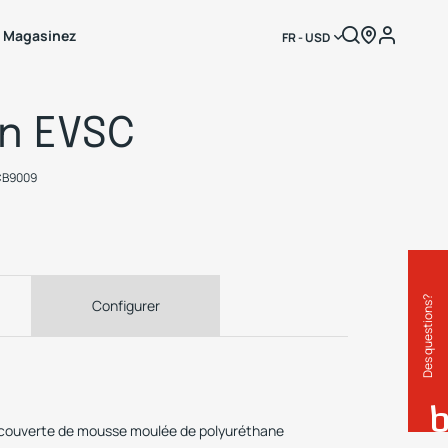
Magasinez
FR - USD
on EVSC
CB9009
Des questions?
Configurer
ecouverte de mousse moulée de polyuréthane