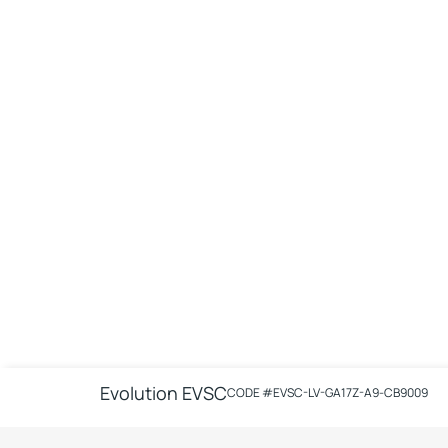
Evolution EVSC
CODE #
EVSC-LV-GA17Z-A9-CB9009