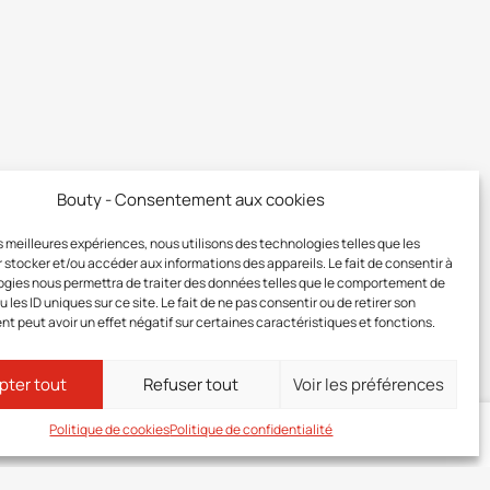
Bouty - Consentement aux cookies
les meilleures expériences, nous utilisons des technologies telles que les
 stocker et/ou accéder aux informations des appareils. Le fait de consentir à
gies nous permettra de traiter des données telles que le comportement de
 les ID uniques sur ce site. Le fait de ne pas consentir ou de retirer son
 peut avoir un effet négatif sur certaines caractéristiques et fonctions.
pter tout
Refuser tout
Voir les préférences
Politique de cookies
Politique de confidentialité
ez-vous
à votre zone membre pour connaître le prix de ce produit