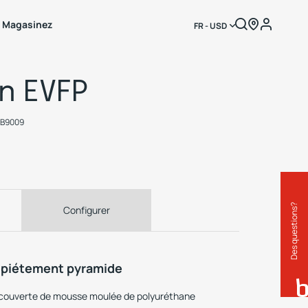
Magasinez
FR - USD
on EVFP
CB9009
Des questions?
Configurer
c piétement pyramide
ecouverte de mousse moulée de polyuréthane