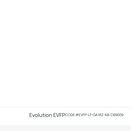
Evolution EVFP
CODE #
EVFP-LF-GA18Z-A8-CB9009