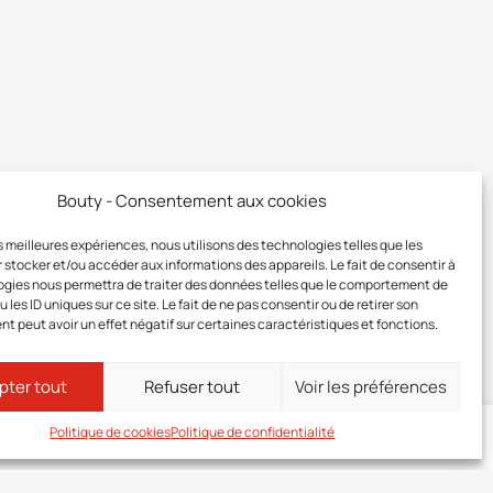
Bouty - Consentement aux cookies
les meilleures expériences, nous utilisons des technologies telles que les
 stocker et/ou accéder aux informations des appareils. Le fait de consentir à
gies nous permettra de traiter des données telles que le comportement de
 les ID uniques sur ce site. Le fait de ne pas consentir ou de retirer son
 peut avoir un effet négatif sur certaines caractéristiques et fonctions.
pter tout
Refuser tout
Voir les préférences
Politique de cookies
Politique de confidentialité
ez-vous
à votre zone membre pour connaître le prix de ce produit