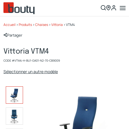
Accueil
>
Produits
>
Chaises
>
Vittoria
>
VTM4
Partager
Vittoria VTM4
CODE #
VTM4-H-BU1-GA01-N2-70-CB9009
Sélectionner un autre modèle