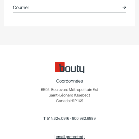
Coordonnées
6505, Boulevard Métropolitain Est
Saint-Léonard (Quebec)
Canada H1P 1X9
T
514.324.0916
-
800.982.6889
[email protected]