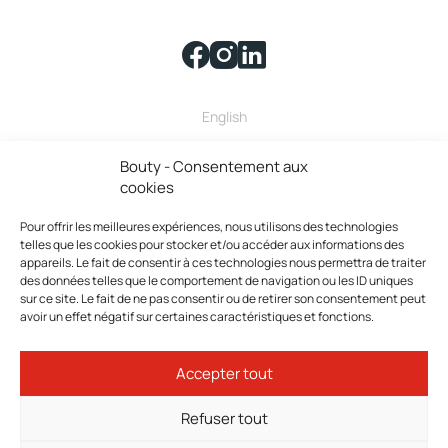
English
Bouty fait partie de la famille
Bouty - Consentement aux
cookies
Pour offrir les meilleures expériences, nous utilisons des technologies
telles que les cookies pour stocker et/ou accéder aux informations des
appareils. Le fait de consentir à ces technologies nous permettra de traiter
des données telles que le comportement de navigation ou les ID uniques
sur ce site. Le fait de ne pas consentir ou de retirer son consentement peut
avoir un effet négatif sur certaines caractéristiques et fonctions.
Bouty © 2026 Tous droits réservés.
Accepter tout
Politique de confidentialité
Termes et conditions
Refuser tout
Politique de cookies