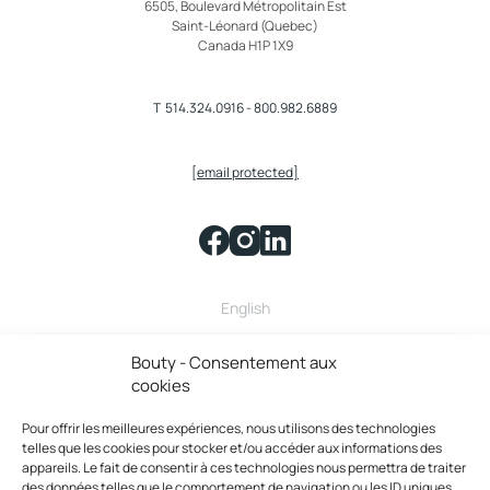
6505, Boulevard Métropolitain Est
Saint-Léonard (Quebec)
Canada H1P 1X9
T
514.324.0916
-
800.982.6889
[email protected]
English
Bouty fait partie de la famille
Bouty - Consentement aux
cookies
Pour offrir les meilleures expériences, nous utilisons des technologies
telles que les cookies pour stocker et/ou accéder aux informations des
appareils. Le fait de consentir à ces technologies nous permettra de traiter
des données telles que le comportement de navigation ou les ID uniques