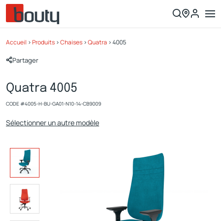
Accueil
>
Produits
>
Chaises
>
Quatra
>
4005
Partager
Quatra 4005
CODE #
4005-H-BU-GA01-N10-14-CB9009
Sélectionner un autre modèle