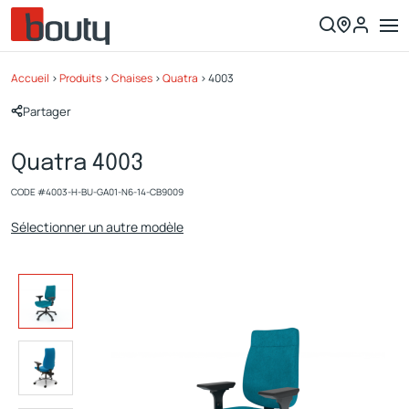
Accueil
>
Produits
>
Chaises
>
Quatra
>
4003
Partager
Quatra 4003
CODE #
4003-H-BU-GA01-N6-14-CB9009
Sélectionner un autre modèle