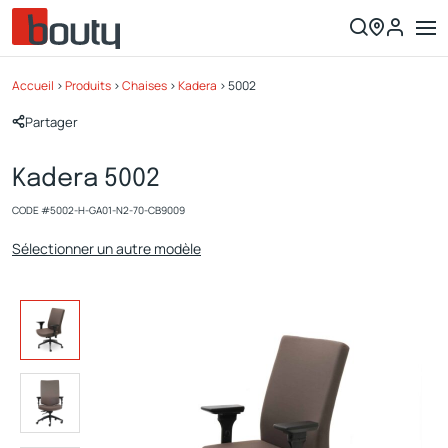
Accueil
>
Produits
>
Chaises
>
Kadera
>
5002
Partager
Kadera 5002
CODE #
5002-H-GA01-N2-70-CB9009
Sélectionner un autre modèle