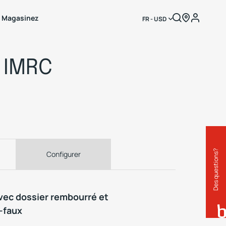
Magasinez
FR - USD
 IMRC
Des questions?
Configurer
vec dossier rembourré et
-faux