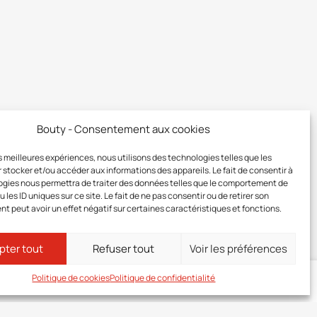
Bouty - Consentement aux cookies
les meilleures expériences, nous utilisons des technologies telles que les
 stocker et/ou accéder aux informations des appareils. Le fait de consentir à
gies nous permettra de traiter des données telles que le comportement de
 les ID uniques sur ce site. Le fait de ne pas consentir ou de retirer son
 peut avoir un effet négatif sur certaines caractéristiques et fonctions.
pter tout
Refuser tout
Voir les préférences
Politique de cookies
Politique de confidentialité
ez-vous
à votre zone membre pour connaître le prix de ce produit